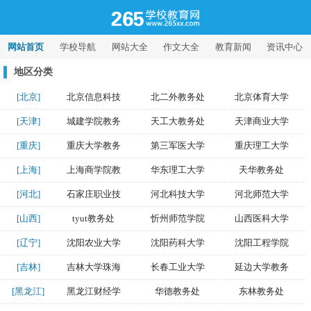
网站首页
学校导航
网站大全
作文大全
教育新闻
资讯中心
电影频道
地区分类
[北京]
北京信息科技
北二外教务处
北京体育大学
[天津]
城建学院教务
天工大教务处
天津商业大学
[重庆]
重庆大学教务
第三军医大学
重庆理工大学
[上海]
上海商学院教
华东理工大学
天华教务处
[河北]
石家庄职业技
河北科技大学
河北师范大学
[山西]
tyut教务处
忻州师范学院
山西医科大学
[辽宁]
沈阳农业大学
沈阳药科大学
沈阳工程学院
[吉林]
吉林大学珠海
长春工业大学
延边大学教务
[黑龙江]
黑龙江财经学
华德教务处
东林教务处