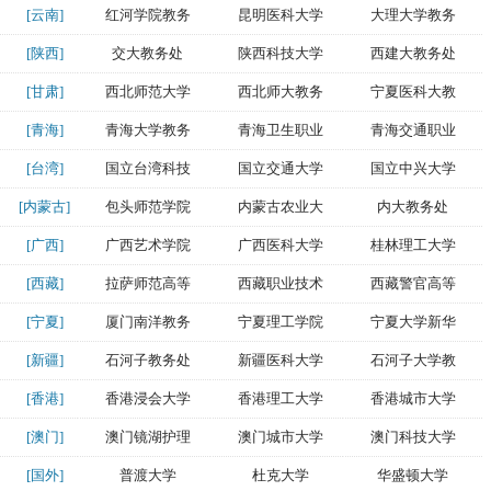
[云南]
红河学院教务
昆明医科大学
大理大学教务
[陕西]
交大教务处
陕西科技大学
西建大教务处
[甘肃]
西北师范大学
西北师大教务
宁夏医科大教
[青海]
青海大学教务
青海卫生职业
青海交通职业
[台湾]
国立台湾科技
国立交通大学
国立中兴大学
[内蒙古]
包头师范学院
内蒙古农业大
内大教务处
[广西]
广西艺术学院
广西医科大学
桂林理工大学
[西藏]
拉萨师范高等
西藏职业技术
西藏警官高等
[宁夏]
厦门南洋教务
宁夏理工学院
宁夏大学新华
[新疆]
石河子教务处
新疆医科大学
石河子大学教
[香港]
香港浸会大学
香港理工大学
香港城市大学
[澳门]
澳门镜湖护理
澳门城市大学
澳门科技大学
[国外]
普渡大学
杜克大学
华盛顿大学