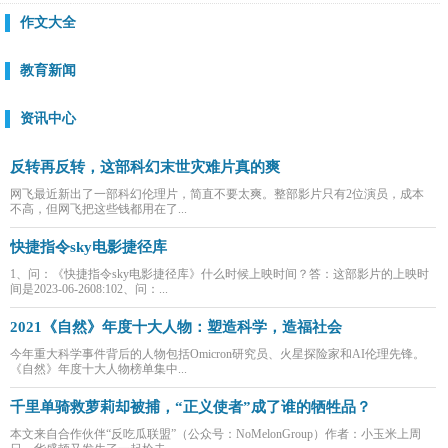
作文大全
教育新闻
资讯中心
反转再反转，这部科幻末世灾难片真的爽
网飞最近新出了一部科幻伦理片，简直不要太爽。整部影片只有2位演员，成本
不高，但网飞把这些钱都用在了...
快捷指令sky电影捷径库
1、问：《快捷指令sky电影捷径库》什么时候上映时间？答：这部影片的上映时
间是2023-06-2608:102、问：...
2021《自然》年度十大人物：塑造科学，造福社会
今年重大科学事件背后的人物包括Omicron研究员、火星探险家和AI伦理先锋。
《自然》年度十大人物榜单集中...
千里单骑救萝莉却被捕，“正义使者”成了谁的牺牲品？
本文来自合作伙伴“反吃瓜联盟”（公众号：NoMelonGroup）作者：小玉米上周