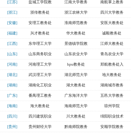
[江苏]
盐城工学院教
江南大学教务
南航掌上教务
[浙江]
浙传教务处
浙江农林大学
四川大学教务
[安徽]
安理工教务处
淮南师范教务
安医大教务处
[福建]
兴才教务处
华大教务处
诚毅教务处
[江西]
东华理工大学
景德镇学院教
江师大教务处
[山东]
山东商务职业
山东农业大学
青岛农业大学
[河南]
河南理工大学
hpu教务处
郑航教务处入
[湖北]
武汉理工大学
湖北师范大学
地大教务处
[湖南]
湖南化工职业
湖大教务处
湖南城市教务
[广东]
番禺理工教务
广东海洋大学
五邑大学教务
[海南]
海大教务处
海南师范大学
琼州学院
[四川]
四川建筑职业
川大教务处
绵阳职业技术
[贵州]
贵州财经大学
黔南师院教务
安顺学院教务